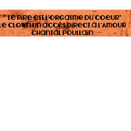
" Le rire est l'orgasme du coeur"
Le clown un accès direct à l'Amour
Chantal Poullain
Chantal Poullain
tél : 06 63 95 46 83
chantal.poullain@gmail.com
Lyon - Rhone Alpes - France
© 2021 designed by <
ELLES FONT DES SITES
> ✴