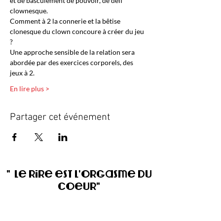
et de basculement de pouvoir, de défi 
clownesque.
Comment à 2 la connerie et la bêtise 
clonesque du clown concoure à créer du jeu 
?
Une approche sensible de la relation sera 
abordée par des exercices corporels, des 
jeux à 2.
En lire plus >
Partager cet événement
" Le rire est l'orgasme du
coeur"
Le clown un accès direct
à l'Amour