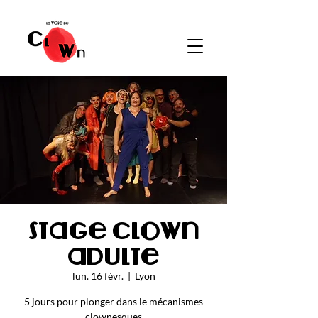
Stage clown
adulte
lun. 16 févr.
  |  
Lyon
5 jours pour plonger dans le mécanismes
clownesques