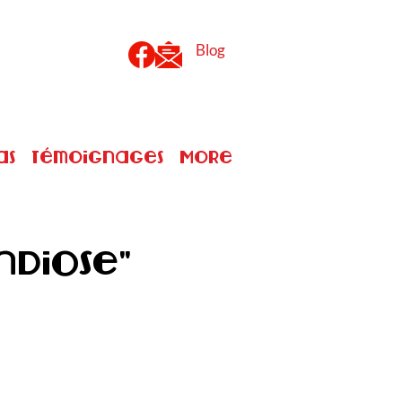
Blog
as
Témoignages
More
ndiose"