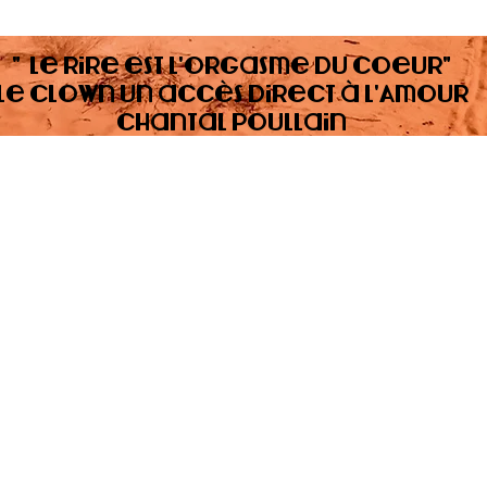
" Le rire est l'orgasme du coeur"
Le clown un accès direct à l'Amour
Chantal Poullain
Chantal Poullain
tél : 06 63 95 46 83
chantal.poullain@gmail.com
Lyon - Rhone Alpes - France
© 2021 designed by <
ELLES FONT DES SITES
> ✴