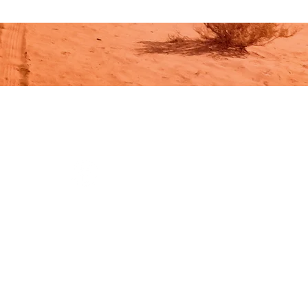
Me suivre sur
S'inscrire à la newsletter :
par ici.