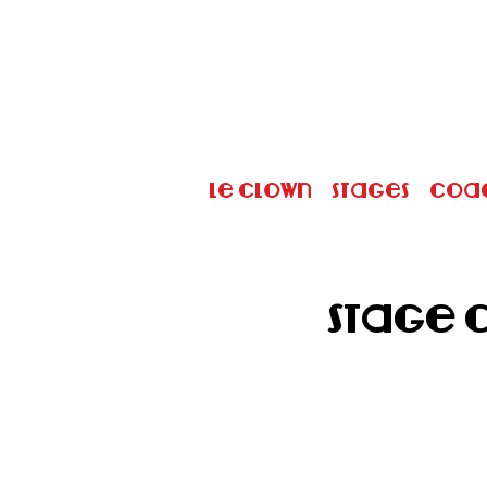
Le Clown
Stages
Coa
Stage 