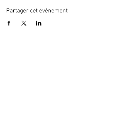
Partager cet événement
" Le rire est l'orgasme du
coeur"
Le clown un accès direct
à l'Amour
Chantal Poullain
Chantal Poullain
tél :
06 63 95 46 83