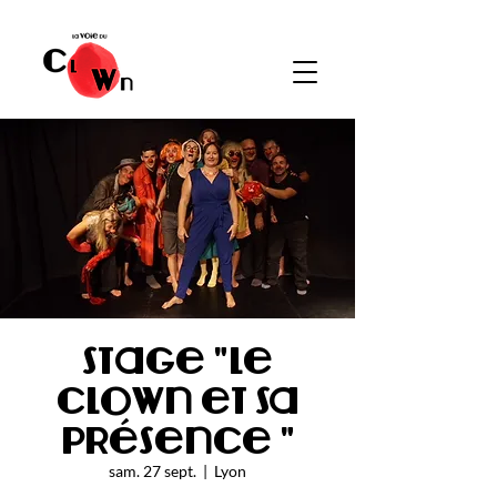
Stage "le
clown et sa
présence "
sam. 27 sept.
  |  
Lyon