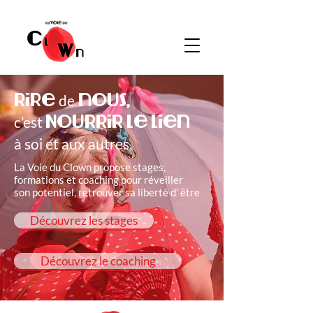
Rire
nous,
de
Nourrir le lien
c’est
à soi et aux autres
La Voie du Clown propose stages,
formations et coaching pour réveiller
son
potentiel, retrouver
sa liberté d' être
Découvrez les stages
Découvrez le coaching